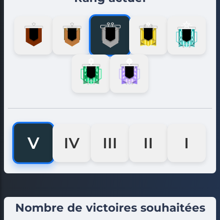
V
IV
III
II
I
Nombre de victoires souhaitées