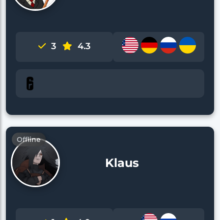
3
4.3
Offline
Klaus