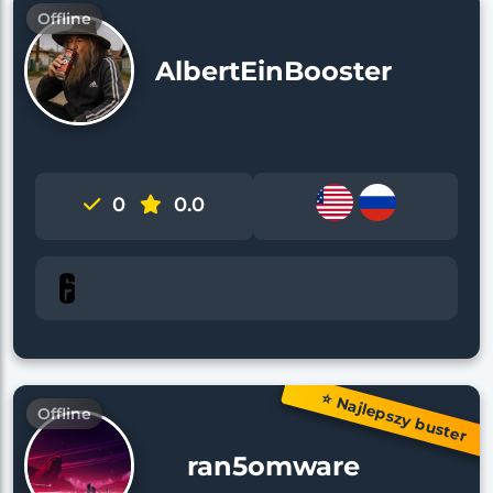
Offline
AlbertEinBooster
0
0.0
⭐ Najlepszy buster
Offline
ran5omware