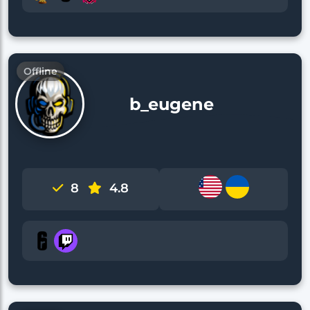
Offline
b_eugene
8
4.8