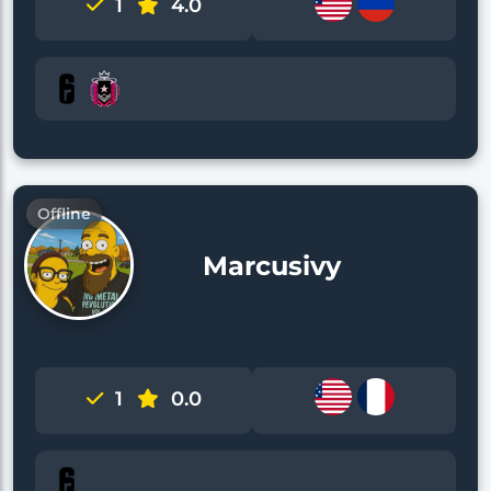
1
4.0
Offline
Marcusivy
1
0.0