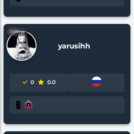
Offline
yarusihh
0
0.0