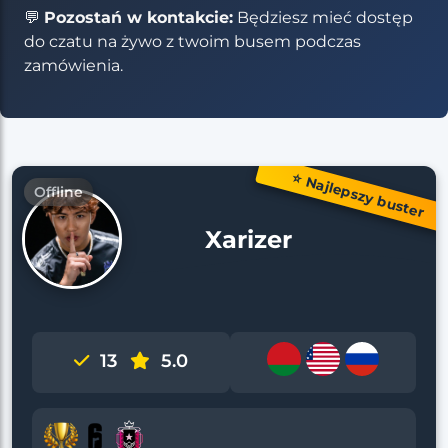
💬
Pozostań w kontakcie:
Będziesz mieć dostęp
do czatu na żywo z twoim busem podczas
zamówienia.
⭐ Najlepszy buster
Offline
Xarizer
13
5.0