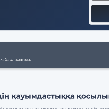
а хабарласыңыз.
дің қауымдастыққа қосыл