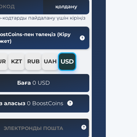
қолдану
-кодтарды пайдалану үшін кіріңіз
ostCoins-пен төлеңіз (Кіру
жет)
USD
UR
KZT
RUB
UAH
Баға
0
USD
із аласыз
0
BoostCoins