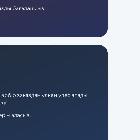
ызды бағалаймыз.
 әрбір заказдан үлкен үлес алады,
ді.
ерін аласыз.