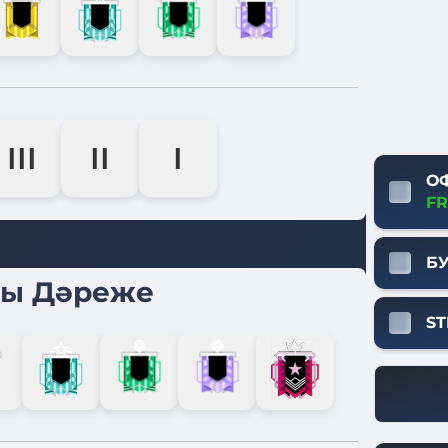
III
II
I
О
FR
Б
лы Дәреже
ST