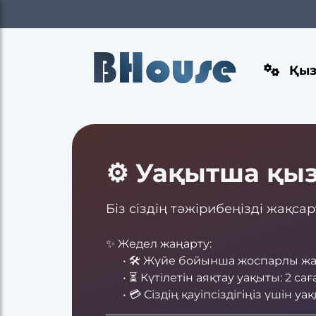
B
House
Қыз
⚙️ Уақытша қы
Біз сіздің тәжірибеңізді жақса
✨ Жедел жаңарту:
• 🛠 Жүйе бойынша жоспарлы жа
• ⏳ Күтілетін аяқтау уақыты: 2 сағ
• 💳 Сіздің қауіпсіздігіңіз үшін