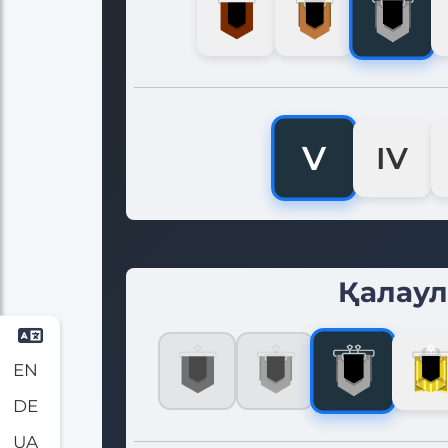
V
IV
Қалау
EN
DE
UA