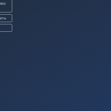
ару
саты