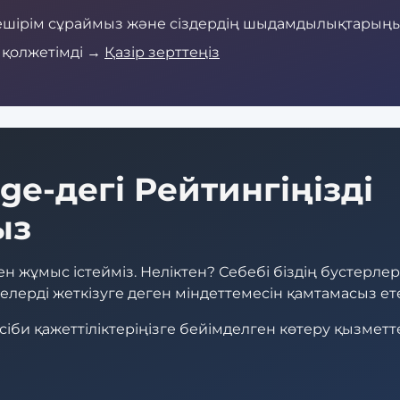
 кешірім сұраймыз және сіздердің шыдамдылықтарың
 қолжетімді →
Қазір зерттеңіз
ege-дегі Рейтингіңізді
ыз
н жұмыс істейміз. Неліктен? Себебі біздің бустерлер
лерді жеткізуге деген міндеттемесін қамтамасыз ете
әсіби қажеттіліктеріңізге бейімделген көтеру қызметт