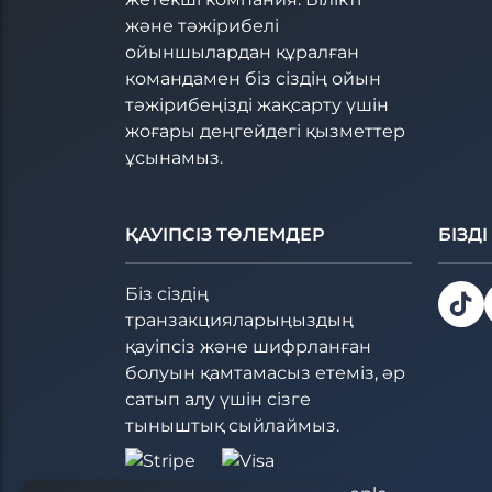
және тәжірибелі
ойыншылардан құралған
командамен біз сіздің ойын
тәжірибеңізді жақсарту үшін
жоғары деңгейдегі қызметтер
ұсынамыз.
ҚАУІПСІЗ ТӨЛЕМДЕР
БІЗД
Біз сіздің
транзакцияларыңыздың
қауіпсіз және шифрланған
болуын қамтамасыз етеміз, әр
сатып алу үшін сізге
тыныштық сыйлаймыз.