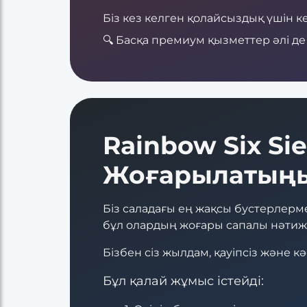
Біз кез келген қолайсыздық үшін
🔍 Басқа премиум қызметтер әлі де
Rainbow Six Si
Жоғарылатың
Біз саладағы ең жақсы бустерлерме
бұл олардың жоғары сапалы нәтиже
Бізбен сіз жылдам, қауіпсіз және к
Бұл қалай жұмыс істейді: