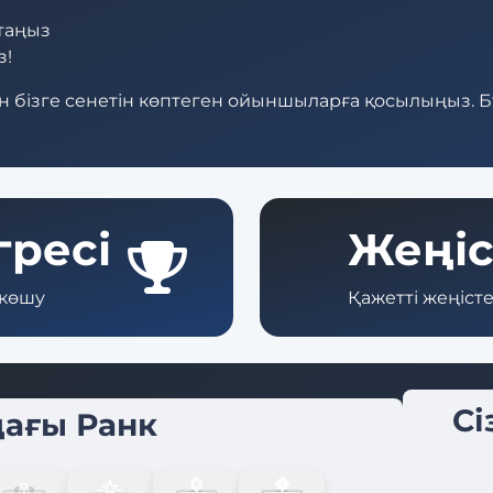
қтаңыз
з!
шін бізге сенетін көптеген ойыншыларға қосылыңыз. Б
гресі
Жеңіс
 көшу
Қажетті жеңіст
Сі
ағы Ранк