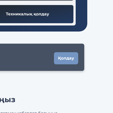
Техникалық қолдау
Қолдау
ыңыз