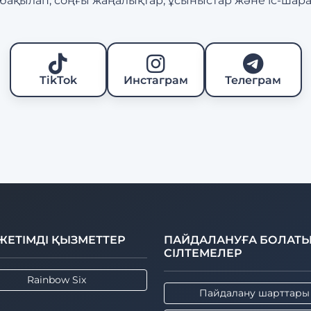
е бақылап, соңғы жаңалықтар, ұсыныстар және іс-ша
TikTok
Инстаграм
Телеграм
ЖЕТІМДІ ҚЫЗМЕТТЕР
ПАЙДАЛАНУҒА БОЛАТ
СІЛТЕМЕЛЕР
Rainbow Six
Пайдалану шарттары