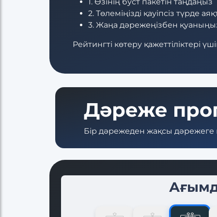
1. Өзінің буст пакетін таңдаңыз
2. Төлеміңізді қауіпсіз түрде ая
3. Жаңа дәрежеңізбен қуаныңы
Рейтингті көтеру қажеттіліктері ү
Дәреже про
Бір дәрежеден жақсы дәрежеге
Ағымд