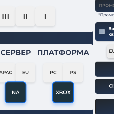
III
II
I
*Промо
Bo
қа
СЕРВЕР
ПЛАТФОРМА
E
APAC
EU
PC
PS
С
NA
XBOX