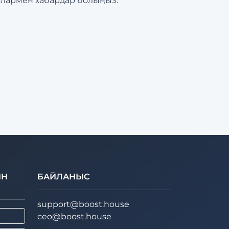
ралармен хабардар болыңыз.
ЫН
БАЙЛАНЫС
support@boost.house
ceo@boost.house