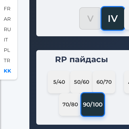
FR
IV
V
AR
RU
IT
PL
RP пайдасы
TR
KK
5/40
50/60
60/70
90/100
70/80