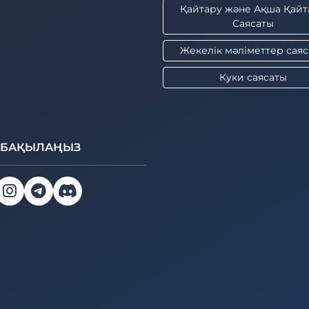
Қайтару және Ақша Қайт
Саясаты
Жекелік мәліметтер сая
Куки саясаты
І БАҚЫЛАҢЫЗ