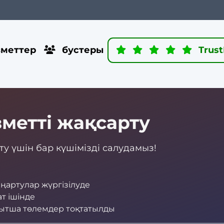
меттер
бустеры
Trust
зметті жақсарту
рту үшін бар күшімізді салудамыз!
ңартулар жүргізілуде
ат ішінде
 уақытша төлемдер тоқтатылды