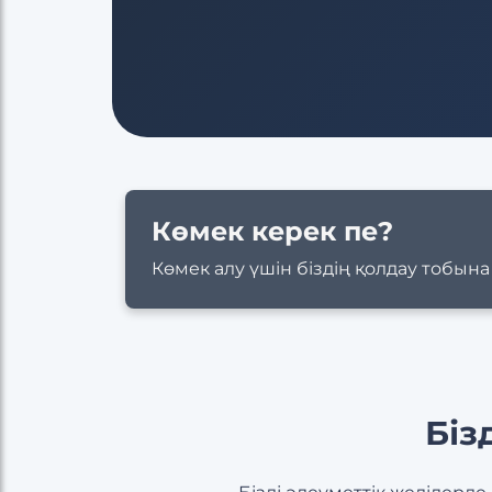
Көмек керек пе?
Көмек алу үшін біздің қолдау тобын
Біз