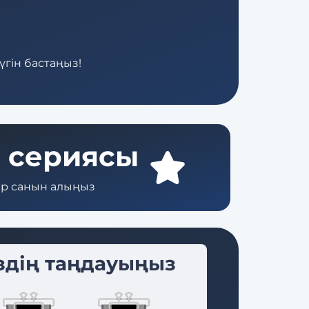
үгін бастаңыз!
 сериясы
ер санын алыңыз
здің таңдауыңыз