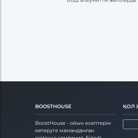
Бізді әлеуметтік желілерд
BOOSTHOUSE
ҚОЛ 
BoostHouse - ойын есептерін
көтеруге маманданған
жетекші компания. Білікті