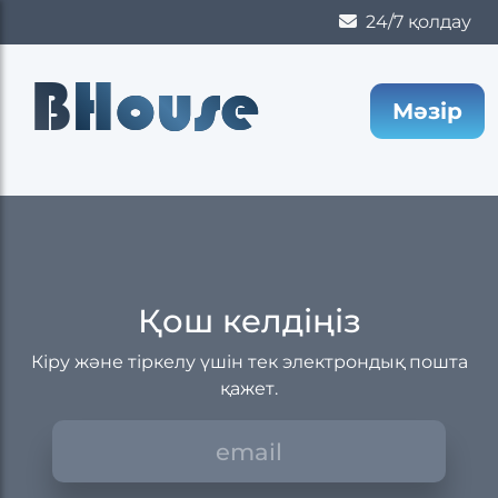
24/7 қолдау
B
House
Мәзір
Қош келдіңіз
Кіру және тіркелу үшін тек электрондық пошта
қажет.