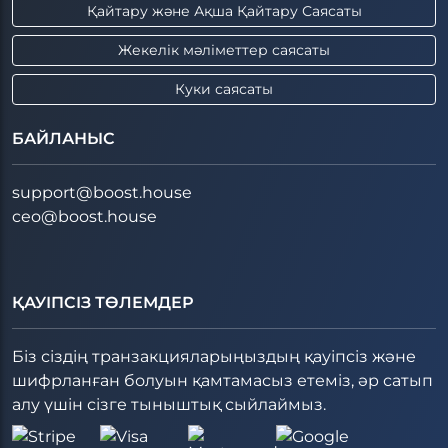
Қайтару және Ақша Қайтару Саясаты
Жекелік мәліметтер саясаты
Куки саясаты
БАЙЛАНЫС
support@boost.house
ceo@boost.house
ҚАУІПСІЗ ТӨЛЕМДЕР
Біз сіздің транзакцияларыңыздың қауіпсіз және
шифрланған болуын қамтамасыз етеміз, әр сатып
алу үшін сізге тыныштық сыйлаймыз.