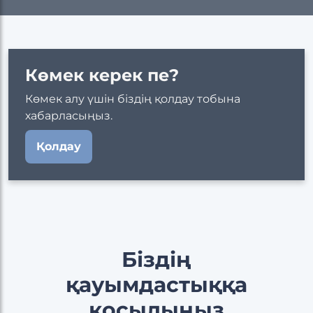
Көмек керек пе?
Көмек алу үшін біздің қолдау тобына
хабарласыңыз.
Қолдау
Біздің
қауымдастыққа
қосылыңыз