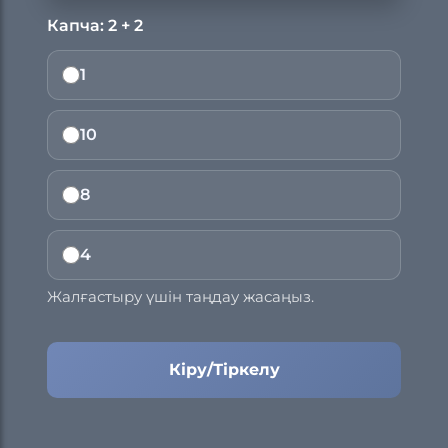
Капча: 2 + 2
1
10
8
4
Жалғастыру үшін таңдау жасаңыз.
Кіру/Тіркелу