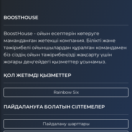
BOOSTHOUSE
BoostHouse - ойын есептерін көтеруге
маманданған жетекші компания. Білікті және
тәжірибелі ойыншылардан құралған командамен
біз сіздің ойын тәжірибеңізді жақсарту үшін
жоғары деңгейдегі қызметтер ұсынамыз.
ҚОЛ ЖЕТІМДІ ҚЫЗМЕТТЕР
Rainbow Six
ПАЙДАЛАНУҒА БОЛАТЫН СІЛТЕМЕЛЕР
Пайдалану шарттары