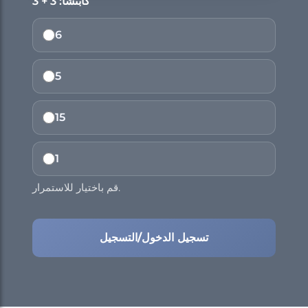
كابتشا: 3 + 3
6
5
15
1
قم باختيار للاستمرار.
تسجيل الدخول/التسجيل